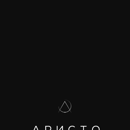
Услуги
СОЗДАЕМ
УЛЫБКИ
,
КОТОРЫЕ
МЕНЯЮТ
ЖИЗНЬ
Зуботехническая лаборатория
«Аристо» —
инновации, мастерство и искусство улыбки
Мы создаём конструкции, которые
радуют
пациентов
и
упрощают
работу врачей
Написать
Стоимость